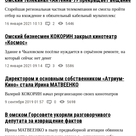
Старейшая региональная частная телекомпания не смогла пройти
отбор на вхождение в обязательный кабельный мультиплекс
16 января 2021 10:13
2
5446
Омский бизнесмен КОКОРИН закрыл кинотеатр
«Космос»
Здание в Чкаловском посёлке нуждается в серьёзном ремонте, на
который сейчас нет денег
12 января 2021 09:14
3
5586
Директором и основным собственником «Атриум-
Кино» стала Ирина МАТВЕЕНКО
Валерий КОКОРИН начал реорганизацию своих кинотеатров
9 сентября 2019 01:57
0
5698
В омском Горсовете укорили разговорчивого
депутата за извращение фактов
Ирина МАТВЕЕНКО в пылу предвыборной агитации обвинила