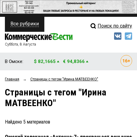
Все рубрики
Поиск по сайту
ПОЛИТИКА
Свежий выпуск
Медиа
ФИНАНСЫ
Суббота, 8 Августа
Кто есть кто
НЕДВИЖИМОСТЬ
В Омске:
$ 82,1665
€ 94,8366
Интервью
БИЗНЕС
Главная
→
Страницы c тегом "Ирина МАТВЕЕНКО"
Мнения
ОБЩЕСТВО
Страницы c тегом "Ирина
Рейтинги
ЗАКОН
МАТВЕЕНКО"
Блоги
НОВОСТИ КОМПАНИЙ
Архив
Найдено
5
материалов
ПРОИСШЕСТВИЯ
Омский телеканал «Антенна-7» прекращает вещание
СТИЛЬ ЖИЗНИ