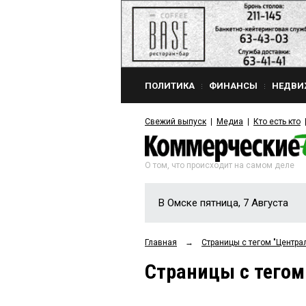
ПОЛИТИКА
ФИНАНСЫ
НЕДВИ
Свежий выпуск
Медиа
Кто есть кто
О том, что происходит на самом деле
В Омске пятница, 7 Августа
Главная
→
Страницы c тегом "Центра
Страницы c тегом