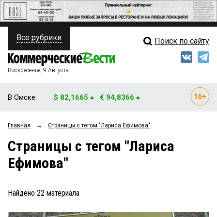
Все рубрики
Поиск по сайту
ПОЛИТИКА
Свежий выпуск
Медиа
ФИНАНСЫ
Воскресенье, 9 Августа
Кто есть кто
НЕДВИЖИМОСТЬ
В Омске:
$ 82,1665
€ 94,8366
Интервью
БИЗНЕС
Главная
→
Страницы c тегом "Лариса Ефимова"
Мнения
ОБЩЕСТВО
Страницы c тегом "Лариса
Рейтинги
ЗАКОН
Ефимова"
Блоги
НОВОСТИ КОМПАНИЙ
Архив
Найдено
22
материала
ПРОИСШЕСТВИЯ
СТИЛЬ ЖИЗНИ