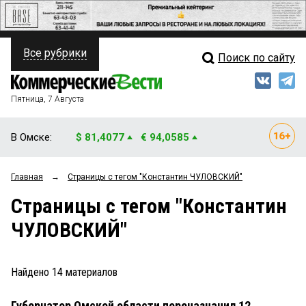
Все рубрики
Поиск по сайту
ПОЛИТИКА
Свежий выпуск
Медиа
ФИНАНСЫ
Пятница, 7 Августа
Кто есть кто
НЕДВИЖИМОСТЬ
В Омске:
$ 81,4077
€ 94,0585
Интервью
БИЗНЕС
Главная
→
Страницы c тегом "Константин ЧУЛОВСКИЙ"
Мнения
ОБЩЕСТВО
Страницы c тегом "Константин
Рейтинги
ЗАКОН
ЧУЛОВСКИЙ"
Блоги
НОВОСТИ КОМПАНИЙ
Архив
Найдено
14
материалов
ПРОИСШЕСТВИЯ
Губернатор Омской области переназначил 12
СТИЛЬ ЖИЗНИ