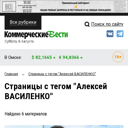
Все рубрики
Поиск по сайту
ПОЛИТИКА
Свежий выпуск
Медиа
ФИНАНСЫ
Суббота, 8 Августа
Кто есть кто
НЕДВИЖИМОСТЬ
В Омске:
$ 82,1665
€ 94,8366
Интервью
БИЗНЕС
Главная
→
Страницы c тегом "Алексей ВАСИЛЕНКО"
Мнения
ОБЩЕСТВО
Страницы c тегом "Алексей
Рейтинги
ЗАКОН
ВАСИЛЕНКО"
Блоги
НОВОСТИ КОМПАНИЙ
Архив
Найдено
6
материалов
ПРОИСШЕСТВИЯ
СТИЛЬ ЖИЗНИ