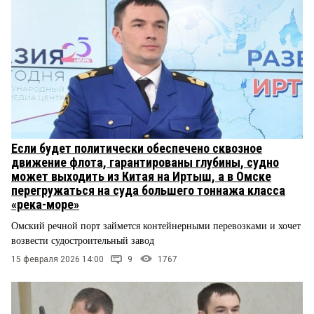
Если будет политически обеспечено сквозное
движение флота, гарантированы глубины, судно
может выходить из Китая на Иртыш, а в Омске
перегружаться на суда большего тоннажа класса
«река-море»
Омский речной порт займется контейнерными перевозками и хочет
возвести судостроительный завод
15 февраля 2026 14:00
9
1767