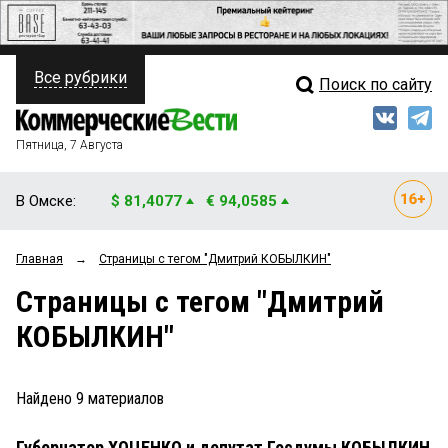
Все рубрики
Поиск по сайту
ПОЛИТИКА
Свежий выпуск
Медиа
ФИНАНСЫ
Пятница, 7 Августа
Кто есть кто
НЕДВИЖИМОСТЬ
В Омске:
$ 81,4077
€ 94,0585
Интервью
БИЗНЕС
Главная
→
Страницы c тегом "Дмитрий КОБЫЛКИН"
Мнения
ОБЩЕСТВО
Страницы c тегом "Дмитрий
Рейтинги
ЗАКОН
КОБЫЛКИН"
Блоги
НОВОСТИ КОМПАНИЙ
Архив
Найдено
9
материалов
ПРОИСШЕСТВИЯ
Губернатор ХОЦЕНКО и депутат Госдумы КОБЫЛКИН
СТИЛЬ ЖИЗНИ