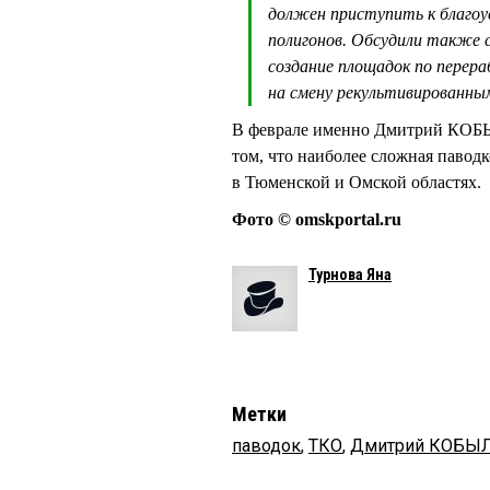
должен приступить к благо
полигонов. Обсудили также 
создание площадок по перер
на смену рекультивированны
В феврале именно Дмитрий КОБ
том, что наиболее сложная павод
в Тюменской и Омской областях.
Фото © omskportal.ru
Турнова Яна
Метки
паводок
,
ТКО
,
Дмитрий КОБЫ