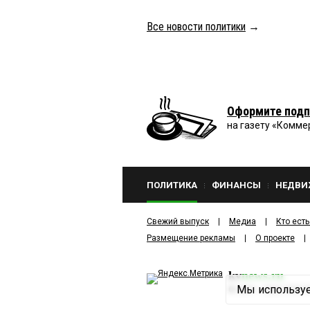
Все новости политики
→
Оформите подп
на газету «Комме
ПОЛИТИКА
ФИНАНСЫ
НЕДВИ
Свежий выпуск
Медиа
Кто есть
Размещение рекламы
О проекте
kv
news.ru
Мы используе
©
2001—2026
ООО И