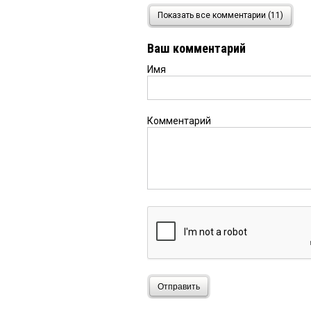
Сергей
4 марта 2025 в 22
Показать все комментарии (11)
Надеюсь сделали выво
предотвращении подт
Ваш комментарий
Имя
Тамара
4 марта 2025 в 21
Дай Бог, что учли пр
нежели решать потом
Комментарий
55
4 марта 2025 в 19:07:
Не губернатор, а обоз
на плече на стройку б
Валентина
4 марта 2025 
хорошо что кто-то за 
справляется, но лишн
Татьяна
4 марта 2025 в 1
Отправить
Когда Губернатор и К
в р.п. Большеречье, 