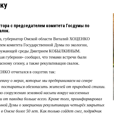
дку
атора с председателем комитета Госдумы по
алок.
та, губернатор Омской области Виталий ХОЦЕНКО
елем комитета Государственной Думы по экологии,
 окружающей среды Дмитрием КОБЫЛКИНЫМ.
ая губерния» сообщил, что темами встречи были
сному сезону, а также рекультивация свалок.
НКО отчитался в соцсетях так:
евичу о мерах, которые мы предпринимаем на севере
о постараться обезопасить жителей от природной стихии.
по сооружению земляной насыпи вокруг населенных
и от паводка больше всего. Кроме того, проинформировал
нной Думы о завершении рекультивации четырёх закрытых
 в Омске более 50 лет. Как только сойдет снег, подрядчик