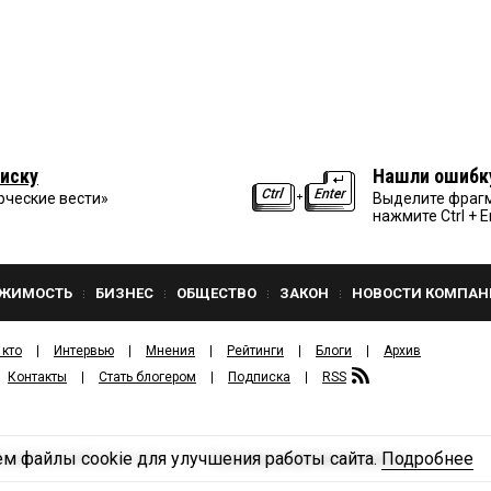
иску
Нашли ошибк
рческие вести»
Выделите фрагм
нажмите Ctrl + E
ЖИМОСТЬ
БИЗНЕС
ОБЩЕСТВО
ЗАКОН
НОВОСТИ КОМПАН
 кто
Интервью
Мнения
Рейтинги
Блоги
Архив
Контакты
Стать блогером
Подписка
RSS
м файлы cookie для улучшения работы сайта.
Подробнее
Политика конфиденциальности
ЗДАТЕЛЬСКИЙ ДОМ «КВ».