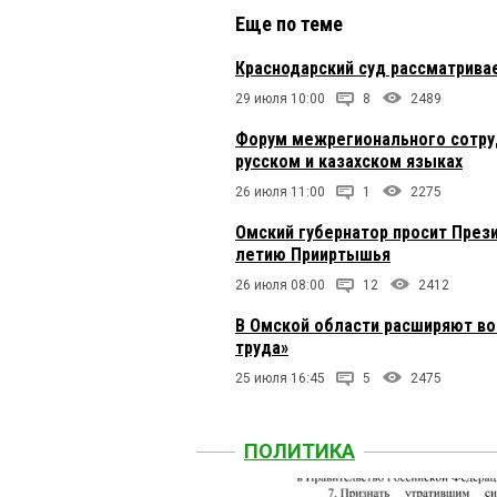
территории, собствен
Еще по теме
Большереченским зоо
Краснодарский суд рассматрива
Олег
4 марта 2025 в 14:2
29 июля 10:00
8
2489
Это хорошо, конечно,
промпредприятиях и ш
Форум межрегионального сотруд
русском и казахском языках
Женя
4 марта 2025 в 14:0
26 июля 11:00
1
2275
А не хочет он рассказ
Омский губернатор просит Прези
федеральные деньги, 
летию Прииртышья
26 июля 08:00
12
2412
Цуканoff
4 марта 2025 в 
Мечется губер в пред
В Омской области расширяют в
труда»
25 июля 16:45
5
2475
ПОЛИТИКА