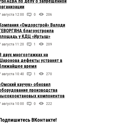
РЫГАЕВА по делу о запрещенной
организации
7 августа 12:00
0
206
Компания «Омдорстрой» Валоди
ГЕВОРГЯНА благоустроила
площадь у КДЦ «Иртыш»
7 августа 11:20
1
209
В двух многоэтажках на
Шаронова дефекты устранят в
ближайшее время
7 августа 10:40
1
270
«Омский каучук» обновил
оборудование производства
высокооктановых компонентов
7 августа 10:00
0
222
Подпишитесь ВКонтакте!