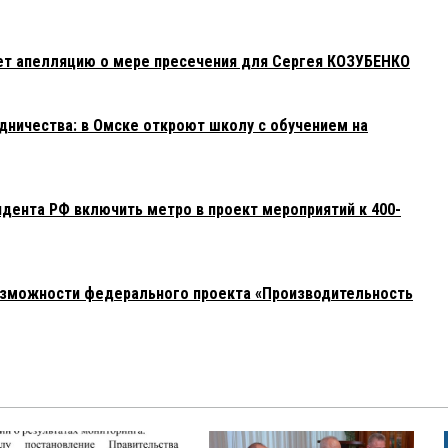
ником которой является Омская область, занимаемой
парком?
ет апелляцию о мере пресечения для Сергея КОЗУБЕНКО
6:
 еще нужно обсудить варианты очистных фильтров на
трафы для нарушителей экологии!
ничества: в Омске откроют школу с обучением на
2:
ать как на строительстве газопровода до Большеречья на
дента РФ включить метро в проект мероприятий к 400-
рабочие 4-й месяц не получают зарплату?
12:54:
дверии неминуемой отставки
озможности федерального проекта «Производительность