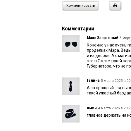
Комментировать
Комментарии
Макс Завражный
5 март
Конечно у нас очень п
проделках Мэра. Ведь 
и из дворов. А с маги
что в Омске такой нер
Губернатора, что не п
Галина
5 марта 2025 в 00
А за прошлый год вып
такой ужасный бардак
омич
4 марта 2025 в 23:2
главное держать на ко