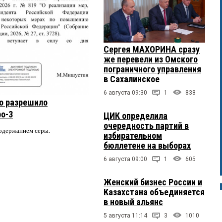
Сергея МАХОРИНА сразу
же перевели из Омского
пограничного управления
в Сахалинское
6 августа 09:30
1
838
о разрешило
ро-3
ЦИК определила
очередность партий в
содержанием серы.
избирательном
бюллетене на выборах
6 августа 09:00
1
605
Женский бизнес России и
Казахстана объединяется
в новый альянс
5 августа 11:14
3
1010