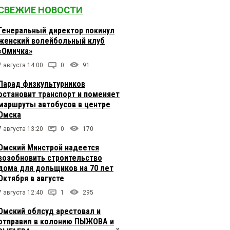
СВЕЖИЕ НОВОСТИ
Генеральный директор покинул
женский волейбольный клуб
«Омичка»
7 августа 14:00
0
91
Парад физкультурников
остановит транспорт и поменяет
маршруты автобусов в центре
Омска
7 августа 13:20
0
170
Омский Минстрой надеется
возобновить строительство
дома для дольщиков на 70 лет
Октября в августе
7 августа 12:40
1
295
Омский облсуд арестовал и
отправил в колонию ПЫЖОВА и