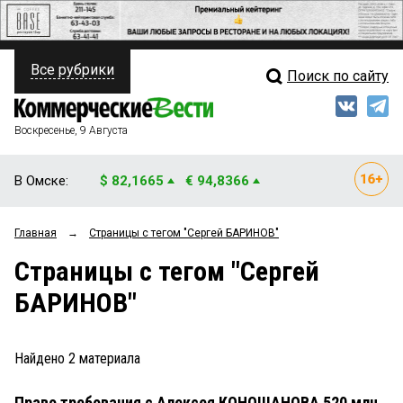
Все рубрики
Поиск по сайту
ПОЛИТИКА
Свежий выпуск
Медиа
ФИНАНСЫ
Воскресенье, 9 Августа
Кто есть кто
НЕДВИЖИМОСТЬ
В Омске:
$ 82,1665
€ 94,8366
Интервью
БИЗНЕС
Главная
→
Страницы c тегом "Сергей БАРИНОВ"
Мнения
ОБЩЕСТВО
Страницы c тегом "Сергей
Рейтинги
ЗАКОН
БАРИНОВ"
Блоги
НОВОСТИ КОМПАНИЙ
Архив
Найдено
2
материала
ПРОИСШЕСТВИЯ
Право требования с Алексея КОНОШАНОВА 520 млн
СТИЛЬ ЖИЗНИ