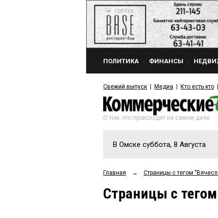
ПОЛИТИКА
ФИНАНСЫ
НЕДВИ
Свежий выпуск
Медиа
Кто есть кто
О том, что происходит на самом деле
В Омске суббота, 8 Августа
Главная
→
Страницы c тегом "Вячес
Страницы c тегом