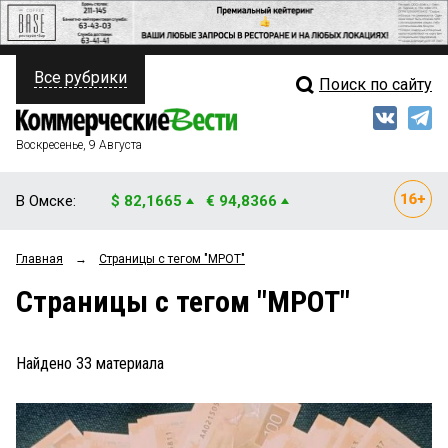
Все рубрики
Поиск по сайту
ПОЛИТИКА
Свежий выпуск
Медиа
ФИНАНСЫ
Воскресенье, 9 Августа
Кто есть кто
НЕДВИЖИМОСТЬ
В Омске:
$ 82,1665
€ 94,8366
Интервью
БИЗНЕС
Главная
→
Страницы c тегом "МРОТ"
Мнения
ОБЩЕСТВО
Страницы c тегом "МРОТ"
Рейтинги
ЗАКОН
Блоги
НОВОСТИ КОМПАНИЙ
Найдено
33
материала
Архив
ПРОИСШЕСТВИЯ
СТИЛЬ ЖИЗНИ