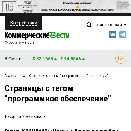
Все рубрики
Поиск по сайту
ПОЛИТИКА
Свежий выпуск
Медиа
ФИНАНСЫ
Суббота, 8 Августа
Кто есть кто
НЕДВИЖИМОСТЬ
В Омске:
$ 82,1665
€ 94,8366
Интервью
БИЗНЕС
Главная
→
Страницы c тегом "программное обеспечение"
Мнения
ОБЩЕСТВО
Страницы c тегом
Рейтинги
ЗАКОН
"программное обеспечение"
Блоги
НОВОСТИ КОМПАНИЙ
Архив
Найдено
2
материала
ПРОИСШЕСТВИЯ
Герман КЛИМЕНКО: «Может, в Европе и способны
СТИЛЬ ЖИЗНИ