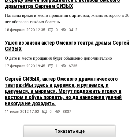
драмтеатра Сергеем СИЗЫХ
Названы время и место прощания с артистом, жизнь которого в 36
лет оборвала тяжёлая болезнь
18 февраля 2020 12:35
0
3412
Ушел из жизни актер Омского театра драмы Сергей
СИЗЫХ
О дате и месте прощания будет объявлено дополнительно
17 февраля 2020 19:45
1
6735
Сергей СИЗЫХ, актер Омского драматического
театра:«Мы здесь и деремся, и ругаемся, и
целуемся, и миримся. Могут подложить иголку в
костюм и обувь порвать, но до нанесения увечий
никогда не доходит».
11 июля 2012 17:02
0
3837
Показать еще