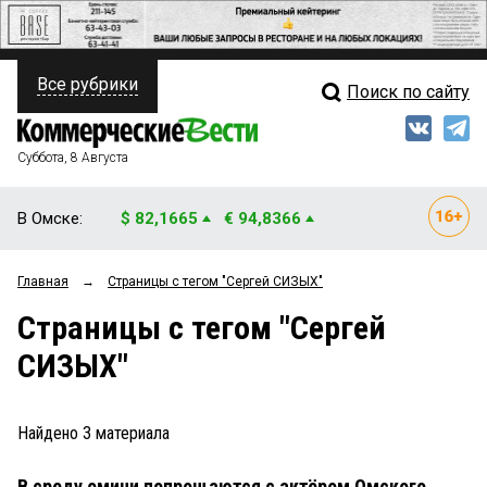
Все рубрики
Поиск по сайту
ПОЛИТИКА
Свежий выпуск
Медиа
ФИНАНСЫ
Суббота, 8 Августа
Кто есть кто
НЕДВИЖИМОСТЬ
В Омске:
$ 82,1665
€ 94,8366
Интервью
БИЗНЕС
Главная
→
Страницы c тегом "Сергей СИЗЫХ"
Мнения
ОБЩЕСТВО
Страницы c тегом "Сергей
Рейтинги
ЗАКОН
СИЗЫХ"
Блоги
НОВОСТИ КОМПАНИЙ
Архив
Найдено
3
материала
ПРОИСШЕСТВИЯ
В среду омичи попрощаются с актёром Омского
СТИЛЬ ЖИЗНИ