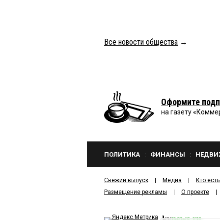
Все новости общества
→
Оформите подп
на газету «Комме
ПОЛИТИКА
ФИНАНСЫ
НЕДВИ
Свежий выпуск
Медиа
Кто есть
Размещение рекламы
О проекте
kv
news.ru