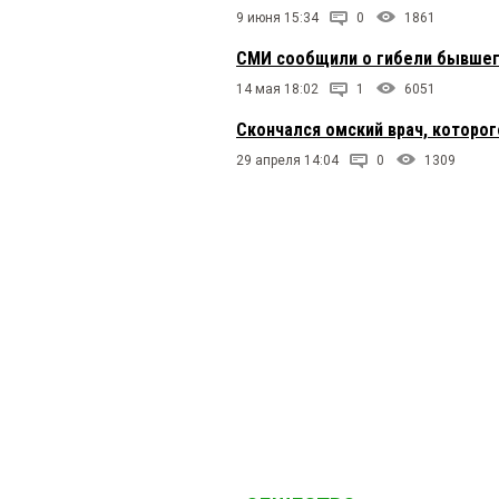
9 июня 15:34
0
1861
СМИ сообщили о гибели бывшег
14 мая 18:02
1
6051
Скончался омский врач, которо
29 апреля 14:04
0
1309