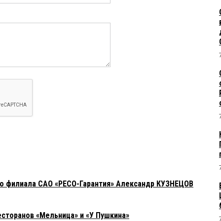
го филиала САО «РЕСО-Гарантия» Александр КУЗНЕЦОВ
есторанов «Мельница» и «У Пушкина»