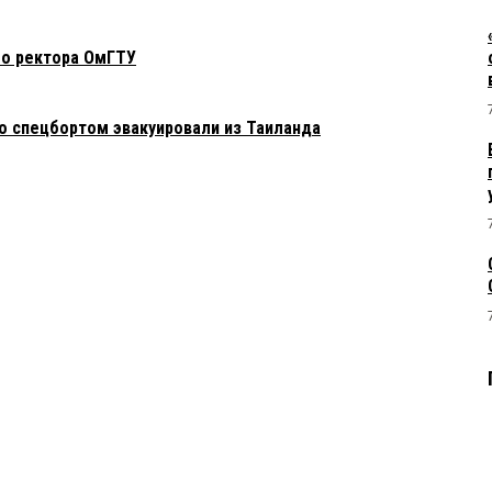
о ректора ОмГТУ
го спецбортом эвакуировали из Таиланда