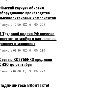
«Омский каучук» обновил
оборудование производства
высокооктановых компонентов
7 августа 10:00
0
202
В Трудовой кодекс РФ внесено
понятие «стажёр» и разъяснены
условия стажировок
7 августа 09:30
0
210
Сергею КОЗУБЕНКО продлили
СИЗО до сентября
7 августа 09:00
3
422
Подпишитесь ВКонтакте!