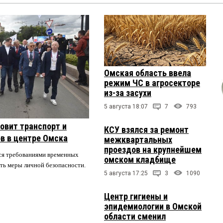
Омская область ввела
режим ЧС в агросекторе
из-за засухи
5 августа 18:07
7
793
овит транспорт и
КСУ взялся за ремонт
в в центре Омска
межквартальных
проездов на крупнейшем
ся требованиями временных
омском кладбище
ть меры личной безопасности.
5 августа 17:25
3
1090
Центр гигиены и
эпидемиологии в Омской
области сменил