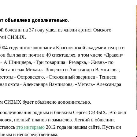
5
ет объявлено дополнительно.
ой болезни на 37 году ушел из жизни артист Омского
ргей СИЗЫХ.
2004 году после окончания Красноярской академии театра и
 он был занят почти в 40 спектаклях, в том числе «Дракон»
а» А.Шницлера, «Три товарища» Ремарка, «Жизнь» по
«Без ангела» Михаила Зощенко и Александра Вампилова,
ростоты» Островского, «Стеклянный зверинец» Теннеси
ная охота» Александра Вампилова, «Метель» Александра
еем СИЗЫХ будет объявлено дополнительно.
соболезнования родным и близким Сергея СИЗЫХ. Это был
ловек, полный планов и замыслов. Легкий в общении.
сталось
это интервью
2012 года на нашем сайте. Пусть он
 живым и непосредственным.