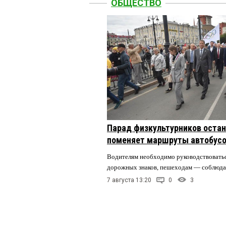
ОБЩЕСТВО
Парад физкультурников остан
поменяет маршруты автобусо
Водителям необходимо руководствовать
дорожных знаков, пешеходам — соблюда
7 августа 13:20
0
3