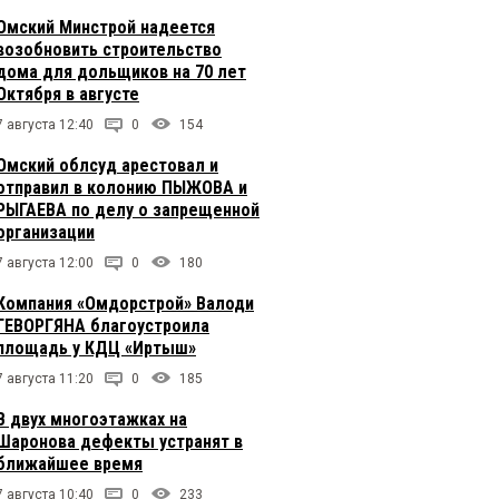
Омский Минстрой надеется
возобновить строительство
дома для дольщиков на 70 лет
Октября в августе
7 августа 12:40
0
154
Омский облсуд арестовал и
отправил в колонию ПЫЖОВА и
РЫГАЕВА по делу о запрещенной
организации
7 августа 12:00
0
180
Компания «Омдорстрой» Валоди
ГЕВОРГЯНА благоустроила
площадь у КДЦ «Иртыш»
7 августа 11:20
0
185
В двух многоэтажках на
Шаронова дефекты устранят в
ближайшее время
7 августа 10:40
0
233