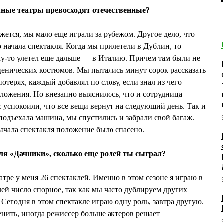
жные театры превосходят отечественные?
жется, мы мало еще играли за рубежом. Другое дело, что
 начала спектакля. Когда мы прилетели в Дублин, то
у-то улетел еще дальше — в Италию. Причем там были не
сценических костюмов. Мы пытались минут сорок рассказать
отерях, каждый добавлял по слову, если знал из чего
ложения. Но внезапно выяснилось, что и сотрудница
с успокоили, что все вещи вернут на следующий день. Так и
подъехала машина, мы спустились и забрали свой багаж.
начала спектакля положение было спасено.
я «Дачники», сколько еще ролей ты сыграл?
тре у меня 26 спектаклей. Именно в этом сезоне я играю в
лей число спорное, так как мы часто дублируем других
 Сегодня в этом спектакле играю одну роль, завтра другую.
енить, иногда режиссер больше актеров решает