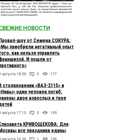
СВЕЖИЕ НОВОСТИ
Провал-шоу от Семена СОКУРА:
«Мы приобрели негативный опыт
того, как нельзя управлять
франшизой. И пошли от
противного»
9 августа 18:00
0
177
В столкновении «ВАЗ-2115» и
«Нивы» один человек погиб,
ранены двое взрослых и трое
детей
9 августа 17:15
0
190
Елизавета КРИВОЩЕКОВА: Для
Москвы все праздники едины
9 августа 16:30
1
196