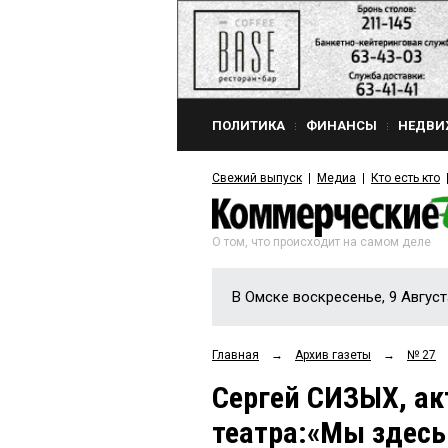
ПОЛИТИКА
ФИНАНСЫ
НЕДВИ
Свежий выпуск
Медиа
Кто есть кто
О том, что происходит на самом деле
В Омске воскресенье, 9 Август
Главная
→
Архив газеты
→
№ 27
Сергей СИЗЫХ, ак
театра:«Мы здесь 