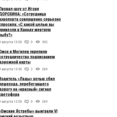
Провал-шоу от Игоря
ДОРОХИНА: «Сотрудница
аэропорта совершенно серьезно
спросила: «С какой целью вы
привезли в Канаду мертвую
рыбу?»
9 августа 15:00
0
302
Омск и Могилев укрепили
сотрудничество подписанием
дорожной карты
9 августа 13:30
2
269
Водитель «Лады» ночью сбил
пешехода, перебегавшего
дорогу на «красный» сигнал
светофора
9 августа 12:00
0
269
«Омские Ястребы» выиграли VI
омский розыгрыш