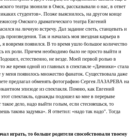
ского театра звонили в Омск, рассказывали о нас, в ответ
никаких студентов». Позже выяснилось, на другом конце
режиссер Омского драматического театра Евгений
ился на личную встречу. Дал задание спеть, станцевать и
дь произведения. Так и началась моя звездная карьера в
, я вовремя появился. В то время ушло большое количество
сь их роли. Причем необходимо было не просто выйти и
 Подошел, естественно, не везде. Моей первой ролью в
то же время одной из главных в спектакле «Дачники» стала
 у меня появилось множество фанаток. Существовала даже
ернете предлагал обменять фотографию Сергея ЛАЗАРЕВА на
пикантном эпизоде из спектакля. Помню, как Евгений
тот спектакль, однажды подошел ко мне в перерыве
 такое дело, надо выйти голым, если стесняешься, то
ешь такова задумка». Я ответил: «надо так надо". Тогда
начал играть, то больше родители способствовали твоему