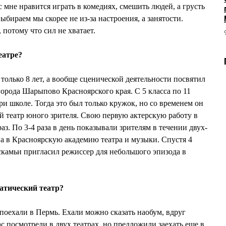
 мне нравится играть в комедиях, смешить людей, а грусть
ыбираем мы скорее не из-за настроения, а занятости.
, потому что сил не хватает.
еатре?
только 8 лет, а вообще сценической деятельности посвятил
 города Шарыпово Красноярского края. С 5 класса по 11
ри школе. Тогда это был только кружок, но со временем он
й театр юного зрителя. Свою первую актерскую работу в
з. По 3-4 раза в день показывали зрителям в течении двух-
на в Красноярскую академию театра и музыки. Спустя 4
 скамьи пригласил режиссер для небольшого эпизода в
атический театр?
поехали в Пермь. Ехали можно сказать наобум, вдруг
ас посмотрели в двух театрах, но предложили заехать еще в