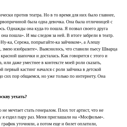
чески против театра. Но в то время для них было главнее,
Первопричиной была одна девочка. Она была отличницей с
сь. Однажды она куда-то пошла. Я позвал своего друга
она пошла». И мы следом за ней. В итоге забрели в театр.
«Ну-ка, Сережа, попрыгайте-ка зайчиком», а Алешу
 змею изобразите». Выяснилось, что ставили пьесу Шварца
красной шапочки и досталась. Как говорится с этого и
, или даже уместнее в контексте моей роли сказать,
ой первый кастинг начался с роли зайчика в детской
о сих пор общаемся, но уже только по интернету. Она
оскву уехать?
о не мечтает стать генералом. Плох тот артист, что не
у я ездил пару раз. Меня приглашали на «Мосфильм».
 график уточняли, а потом еще и билет оплатили,