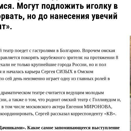
мся. Могут подложить иголку в
рвать, но до нанесения увечий
ит».
 театр поедет с гастролями в Болгарию. Впрочем омская
правляется покорять зарубежного зрителя: на протяжении 8
ехали не только крупнейшие города России, но и пол
я и началась карьера Сергея СИЗЫХ в Омском
по сей день неизменно играет одну из главных ролей в
 драматическом театре считается ведущим молодым
ии, а также о том, что роднит омский театр с Голливудом и,
р, в том числе московского актера Евгения МИРОНОВА,
 координировать, Сергей рассказал корреспонденту «КВ».
Дачниками». Какое самое запоминающееся выступление