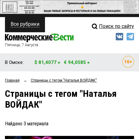
Все рубрики
Поиск по сайту
ПОЛИТИКА
Свежий выпуск
Медиа
ФИНАНСЫ
Пятница, 7 Августа
Кто есть кто
НЕДВИЖИМОСТЬ
В Омске:
$ 81,4077
€ 94,0585
Интервью
БИЗНЕС
Главная
→
Страницы c тегом "Наталья ВОЙДАК"
Мнения
ОБЩЕСТВО
Страницы c тегом "Наталья
Рейтинги
ЗАКОН
ВОЙДАК"
Блоги
НОВОСТИ КОМПАНИЙ
Архив
Найдено
3
материала
ПРОИСШЕСТВИЯ
СТИЛЬ ЖИЗНИ