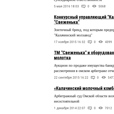
5 мая 2016 18:03
0
5068
Конкурсный управляющий "Ка
"Свеженька"
Зонтичный бренд, под которым предп
"Калачинский молзавод"
17 ноября 2015 16:32
0
4399
ТМ "Свеженька" и оборудован
молотка
Аукцион по продаже имущества банкро
рассмотрения в омском арбитраже отч
22 сентября 2015 16:22
0
547
«Калачинский молочный комб
Арбитражный суд Омской области воз
несостоятельной
1 декабря 2014 22:07
0
7012