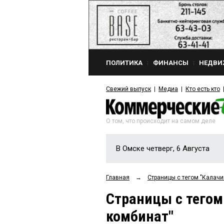
ПОЛИТИКА
ФИНАНСЫ
НЕДВИ
Свежий выпуск
Медиа
Кто есть кто
О том, что происходит на самом деле
В Омске четверг, 6 Августа
Главная
→
Страницы c тегом "Калач
Страницы c тего
комбинат"