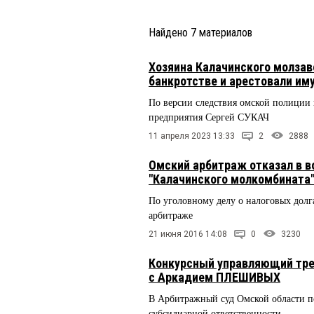
Найдено
7
материалов
Хозяина Калачинского молза
банкротстве и арестовали и
По версии следствия омской полиции 
предприятия Сергей СУКАЧ
11 апреля 2023 13:33
2
2888
Омский арбитраж отказал в 
"Калачинского молкомбината
По уголовному делу о налоговых долга
арбитраже
21 июня 2016 14:08
0
3230
Конкурсный управляющий тре
с Аркадием ПЛЕШИВЫХ
В Арбитражный суд Омской области по
субсидиарной ответственности