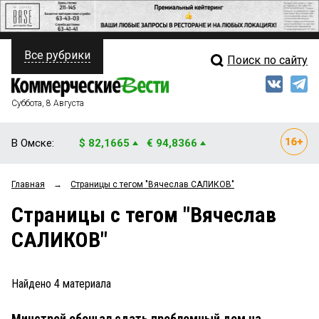
Все рубрики
Поиск по сайту
ПОЛИТИКА
Свежий выпуск
Медиа
ФИНАНСЫ
Суббота, 8 Августа
Кто есть кто
НЕДВИЖИМОСТЬ
В Омске:
$ 82,1665
€ 94,8366
Интервью
БИЗНЕС
Главная
→
Страницы c тегом "Вячеслав САЛИКОВ"
Мнения
ОБЩЕСТВО
Страницы c тегом "Вячеслав
Рейтинги
ЗАКОН
САЛИКОВ"
Блоги
НОВОСТИ КОМПАНИЙ
Архив
Найдено
4
материала
ПРОИСШЕСТВИЯ
Минстрой обещал сдать проблемный дом на
СТИЛЬ ЖИЗНИ