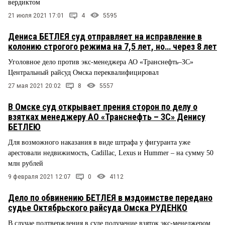
вердиктом
21 июля 2021 17:01
4
5595
Дениса БЕТЛЕЯ суд отправляет на исправление в
колонию строгого режима на 7,5 лет, но… через 8 лет
Уголовное дело против экс-менеджера АО «Транснефть–ЗС»
Центральный райсуд Омска переквалифицировал
27 мая 2021 20:02
8
5557
В Омске суд открывает прения сторон по делу о
взятках менеджеру АО «Транснефть – ЗС» Денису
БЕТЛЕЮ
Для возможного наказания в виде штрафа у фигуранта уже
арестовали недвижимость, Cadillac, Lexus и Hummer – на сумму 50
млн рублей
9 февраля 2021 12:07
0
4112
Дело по обвинению БЕТЛЕЯ в мздоимстве передано
судье Октябрьского райсуда Омска РУДЕНКО
В случае подтверждения в суде получение взяток экс-менеджером