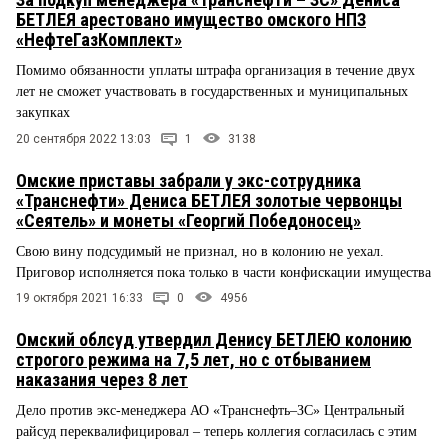
БЕТЛЕЯ арестовано имущество омского НПЗ
«НефтеГазКомплект»
Помимо обязанности уплаты штрафа организация в течение двух
лет не сможет участвовать в государственных и муниципальных
закупках
20 сентября 2022 13:03
1
3138
Омские приставы забрали у экс-сотрудника
«Транснефти» Дениса БЕТЛЕЯ золотые червонцы
«Сеятель» и монеты «Георгий Победоносец»
Свою вину подсудимый не признал, но в колонию не уехал.
Приговор исполняется пока только в части конфискации имущества
19 октября 2021 16:33
0
4956
Омский облсуд утвердил Денису БЕТЛЕЮ колонию
строгого режима на 7,5 лет, но с отбыванием
наказания через 8 лет
Дело против экс-менеджера АО «Транснефть–ЗС» Центральный
райсуд переквалифицировал – теперь коллегия согласилась с этим