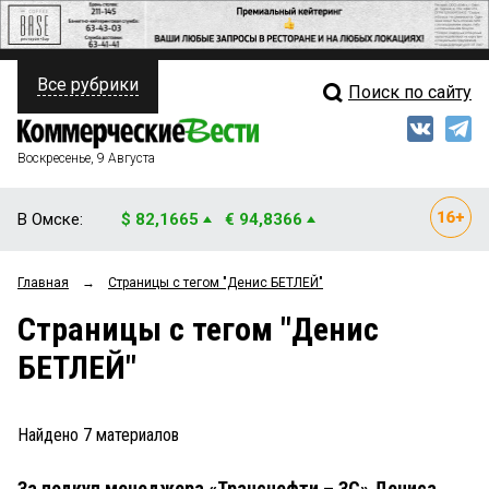
Все рубрики
Поиск по сайту
ПОЛИТИКА
Свежий выпуск
Медиа
ФИНАНСЫ
Воскресенье, 9 Августа
Кто есть кто
НЕДВИЖИМОСТЬ
В Омске:
$ 82,1665
€ 94,8366
Интервью
БИЗНЕС
Главная
→
Страницы c тегом "Денис БЕТЛЕЙ"
Мнения
ОБЩЕСТВО
Страницы c тегом "Денис
Рейтинги
ЗАКОН
БЕТЛЕЙ"
Блоги
НОВОСТИ КОМПАНИЙ
Архив
Найдено
7
материалов
ПРОИСШЕСТВИЯ
За подкуп менеджера «Транснефти – ЗС» Дениса
СТИЛЬ ЖИЗНИ