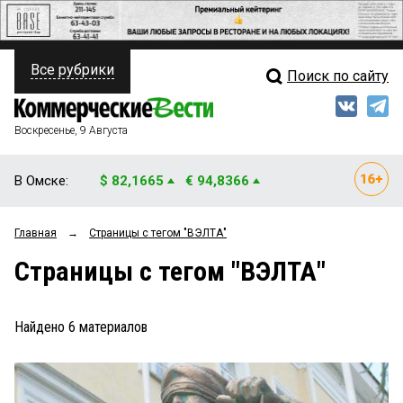
Все рубрики
Поиск по сайту
ПОЛИТИКА
Свежий выпуск
Медиа
ФИНАНСЫ
Воскресенье, 9 Августа
Кто есть кто
НЕДВИЖИМОСТЬ
В Омске:
$ 82,1665
€ 94,8366
Интервью
БИЗНЕС
Главная
→
Страницы c тегом "ВЭЛТА"
Мнения
ОБЩЕСТВО
Страницы c тегом "ВЭЛТА"
Рейтинги
ЗАКОН
Блоги
НОВОСТИ КОМПАНИЙ
Найдено
6
материалов
Архив
ПРОИСШЕСТВИЯ
СТИЛЬ ЖИЗНИ