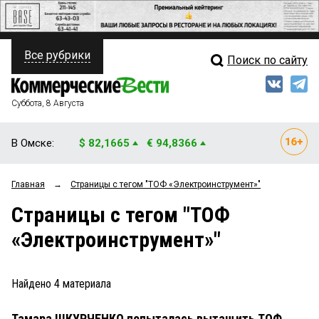
Все рубрики
Поиск по сайту
ПОЛИТИКА
Свежий выпуск
Медиа
ФИНАНСЫ
Суббота, 8 Августа
Кто есть кто
НЕДВИЖИМОСТЬ
В Омске:
$ 82,1665
€ 94,8366
Интервью
БИЗНЕС
Главная
→
Страницы c тегом "ТОФ «Электроинструмент»"
Мнения
ОБЩЕСТВО
Страницы c тегом "ТОФ
Рейтинги
ЗАКОН
«Электроинструмент»"
Блоги
НОВОСТИ КОМПАНИЙ
Архив
Найдено
4
материала
ПРОИСШЕСТВИЯ
Тамара ШКУРЧЕНКО попыталась вытащить ТОФ
СТИЛЬ ЖИЗНИ