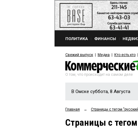
ПОЛИТИКА
ФИНАНСЫ
НЕДВИ
Свежий выпуск
Медиа
Кто есть кто
О том, что происходит на самом деле
В Омске суббота, 8 Августа
Главная
→
Страницы c тегом "русски
Страницы c тегом