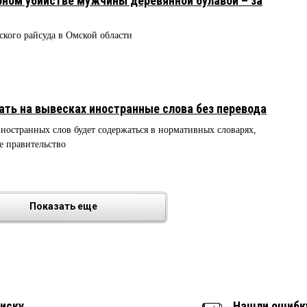
рном убийстве мужчины деревянной булавой – за
ского райсуда в Омской области
ать на вывесках иностранные слова без перевода
остранных слов будет содержаться в нормативных словарях,
е правительство
2
Показать еще
иску
Нашли ошибк