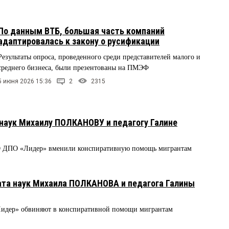
По данным ВТБ, большая часть компаний
адаптировалась к закону о русификации
Результаты опроса, проведенного среди представителей малого и
среднего бизнеса, были презентованы на ПМЭФ
5 июня 2026 15:36
2
2315
наук Михаилу ПОЛКАНОВУ и педагогу Галине
О ДПО «Лидер» вменили конспиративную помощь мигрантам
ата наук Михаила ПОЛКАНОВА и педагога Галины
идер» обвиняют в конспиративной помощи мигрантам