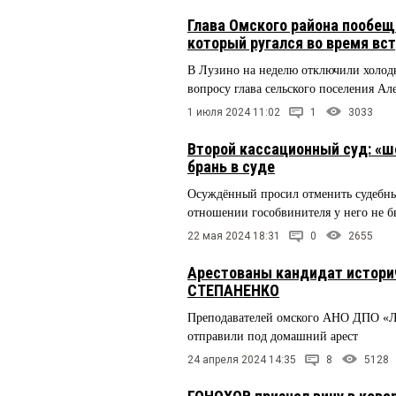
Глава Омского района пообещ
который ругался во время вс
В Лузино на неделю отключили холодн
вопросу глава сельского поселения 
1 июля 2024 11:02
1
3033
Второй кассационный суд: «ш
брань в суде
Осуждённый просил отменить судебные
отношении гособвинителя у него не б
22 мая 2024 18:31
0
2655
Арестованы кандидат истори
СТЕПАНЕНКО
Преподавателей омского АНО ДПО «Л
отправили под домашний арест
24 апреля 2024 14:35
8
5128