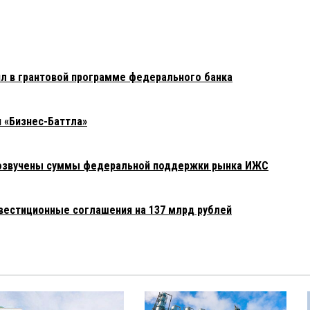
л в грантовой программе федерального банка
н «Бизнес-Баттла»
е озвучены суммы федеральной поддержки рынка ИЖС
вестиционные соглашения на 137 млрд рублей