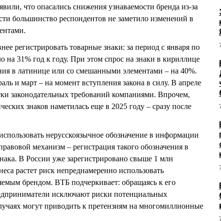
вили, что опасались снижения узнаваемости бренда из‑за
сти большинство респондентов не заметило изменений в
ентами.
нее регистрировать товарные знаки: за период с января по
о на 31% год к году. При этом спрос на знаки в кириллице
ения в латинице или со смешанными элементами – на 40%.
ль и март – на момент вступления закона в силу. В апреле
тки законодательных требований компаниями. Впрочем,
еских знаков наметилась еще в 2025 году – сразу после
использовать нерусскоязычное обозначение в информации
правовой механизм – регистрация такого обозначения в
знака. В России уже зарегистрировано свыше 1 млн
знеса растет риск непреднамеренно использовать
няемым брендом. ВТБ подчеркивает: обращаясь к его
редприниматели исключают риски потенциальных
случаях могут приводить к претензиям на многомиллионные