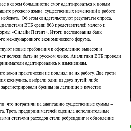
ес в своем большинстве смог адаптироваться к новым
защите русского языка: существенных изменений в работе
избежать. Об этом свидетельствуют результаты опроса,
ециалистами ВТБ среди 863 представителей малого и
формы «Онлайн Патент». Итоги исследования банк
ого международного экономического форума.
йствуют новые требования к оформлению вывесок и
кст должен быть на русском языке. Аналитики ВТБ провели
приниматели адаптировались к изменениям.
о закон практически не повлиял на их работу. Две трети
ния коснулись, выбрали один из двух путей: либо
зарегистрировали бренды на латинице в качестве
ли, что потратили на адаптацию существенные суммы –
та. Треть предпринимателей оценила дополнительные
ными статьями расходов стали ребрендинг и обновление