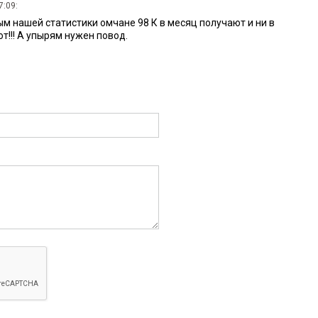
7:09:
ным нашей статистики омчане 98 К в месяц получают и ни в
т!!! А упырям нужен повод.