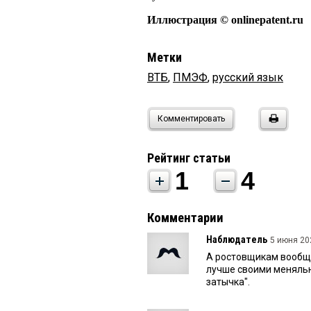
Иллюстрация © onlinepatent.ru
Метки
ВТБ
,
ПМЭФ
,
русский язык
Комментировать
Рейтинг статьи
1
4
Комментарии
Наблюдатель
5 июня 202
А ростовщикам вообще
лучше своими меняль
затычка".