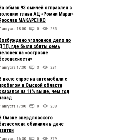
За обман 93 омичей отправлен в
колонию глава АЦ «Ромни Марш»
Ярослав МАКАРЕНКО
7 августа 18:00
0
235
Возбуждено уголовное дело по
ДТП, где были сбиты семь
человек на «островке
безопасности»
7 августа 17:30
3
281
В июле спрос на автомобили с
пробегом в Омской области
оказался на 11% выше, чем год
назад
7 августа 17:00
0
208
В Омске свердловского
бизнесмена обвинили в даче
взятки
7 августа 16:30
0
379