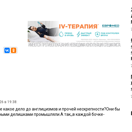
6 в 19:38:
 какое дело до англицизмов и прочей нескрепности?Они бы
ными делишками промышляли.А так,,в каждой бочке-