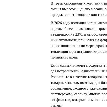
В трети опрошенных компаний зая
смены вывесок. Однако в реально
продажах и взаимодействии с кли
В 2026 году компании стали актив
апрель общее число заявок выросл
увеличился на 23%, а на обознач
Пик активности пришелся на февра
спрос пошел вниз по мере отрабо
тенденция к регистрации кириллич
принятия закона.
Если компания хочет продолжать 
для потребителей, единственный 
Роспатенте в качестве товарного 
товарных знаков, поэтому для би
обозначение, сходное с уже охра
партнерскому сервису, многие п
конфликтов, которые во многих 
суммы.