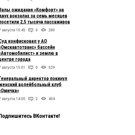
Залы ожидания «Комфорт» на
двух вокзалах за семь месяцев
посетили 2,5 тысячи пассажиров
7 августа 15:45
0
280
Суд конфисковал у АО
«Омскавтотранс» бассейн
«Автомобилист» и землю в
центре города
7 августа 15:01
0
529
Генеральный директор покинул
женский волейбольный клуб
«Омичка»
7 августа 14:00
2
404
Подпишитесь ВКонтакте!