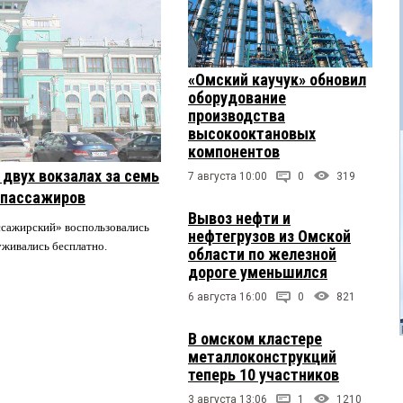
«Омский каучук» обновил
оборудование
производства
высокооктановых
компонентов
двух вокзалах за семь
7 августа 10:00
0
319
 пассажиров
Вывоз нефти и
ссажирский» воспользовались
нефтегрузов из Омской
луживались бесплатно.
области по железной
дороге уменьшился
6 августа 16:00
0
821
В омском кластере
металлоконструкций
теперь 10 участников
3 августа 13:06
1
1210