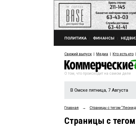
ПОЛИТИКА
ФИНАНСЫ
НЕДВИ
Свежий выпуск
Медиа
Кто есть кто
О том, что происходит на самом деле
В Омске пятница, 7 Августа
Главная
→
Страницы c тегом "Леони
Страницы c тегом