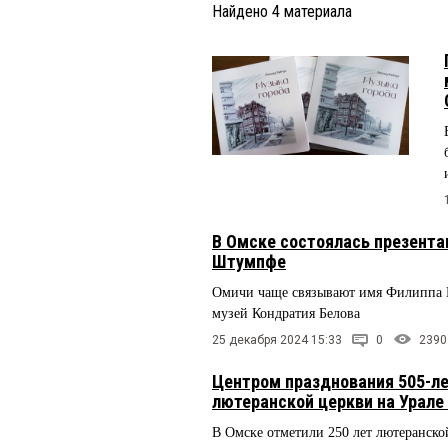
Найдено
4
материала
В Омске состоялась презента
Штумпфе
Омичи чаще связывают имя Филиппа Ш
музей Кондратия Белова
25 декабря 2024 15:33
0
2390
Центром празднования 505-ле
лютеранской церкви на Урале
В Омске отметили 250 лет лютеранско