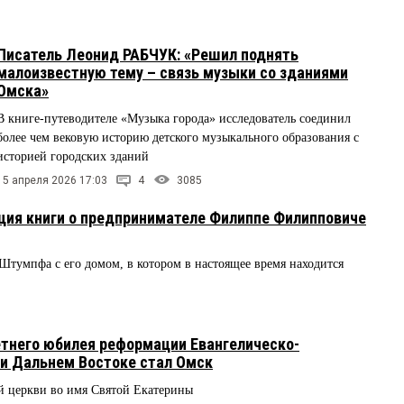
Писатель Леонид РАБЧУК: «Решил поднять
малоизвестную тему – связь музыки со зданиями
Омска»
В книге-путеводителе «Музыка города» исследователь соединил
более чем вековую историю детского музыкального образования с
историей городских зданий
15 апреля 2026 17:03
4
3085
ция книги о предпринимателе Филиппе Филипповиче
тумпфа с его домом, в котором в настоящее время находится
тнего юбилея реформации Евангелическо-
 и Дальнем Востоке стал Омск
й церкви во имя Святой Екатерины