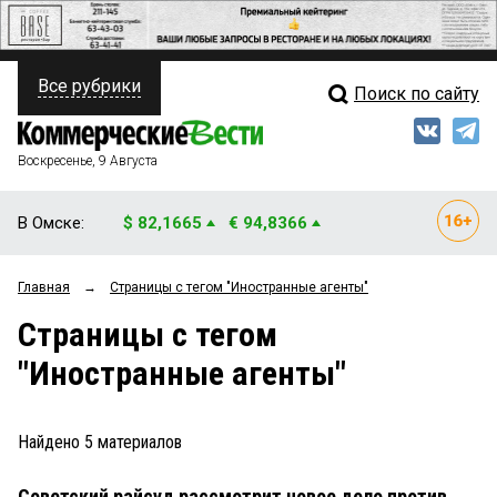
Все рубрики
Поиск по сайту
ПОЛИТИКА
Свежий выпуск
Медиа
ФИНАНСЫ
Воскресенье, 9 Августа
Кто есть кто
НЕДВИЖИМОСТЬ
В Омске:
$ 82,1665
€ 94,8366
Интервью
БИЗНЕС
Главная
→
Страницы c тегом "Иностранные агенты"
Мнения
ОБЩЕСТВО
Страницы c тегом
Рейтинги
ЗАКОН
"Иностранные агенты"
Блоги
НОВОСТИ КОМПАНИЙ
Архив
Найдено
5
материалов
ПРОИСШЕСТВИЯ
Советский райсуд рассмотрит новое дело против
СТИЛЬ ЖИЗНИ