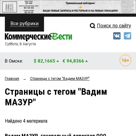
Все рубрики
Поиск по сайту
ПОЛИТИКА
Свежий выпуск
Медиа
ФИНАНСЫ
Суббота, 8 Августа
Кто есть кто
НЕДВИЖИМОСТЬ
В Омске:
$ 82,1665
€ 94,8366
Интервью
БИЗНЕС
Главная
→
Страницы c тегом "Вадим МАЗУР"
Мнения
ОБЩЕСТВО
Страницы c тегом "Вадим
Рейтинги
ЗАКОН
МАЗУР"
Блоги
НОВОСТИ КОМПАНИЙ
Архив
Найдено
4
материала
ПРОИСШЕСТВИЯ
Вадим МАЗУР, генеральный директор ООО
СТИЛЬ ЖИЗНИ