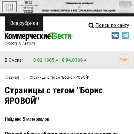
Все рубрики
Поиск по сайту
ПОЛИТИКА
Свежий выпуск
Медиа
ФИНАНСЫ
Суббота, 8 Августа
Кто есть кто
НЕДВИЖИМОСТЬ
В Омске:
$ 82,1665
€ 94,8366
Интервью
БИЗНЕС
Главная
→
Страницы c тегом "Борис ЯРОВОЙ"
Мнения
ОБЩЕСТВО
Страницы c тегом "Борис
Рейтинги
ЗАКОН
ЯРОВОЙ"
Блоги
НОВОСТИ КОМПАНИЙ
Архив
Найдено
5
материалов
ПРОИСШЕСТВИЯ
Омский облсуд убавил срок в колонии одному из
СТИЛЬ ЖИЗНИ