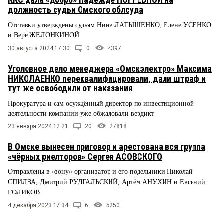
должность судьи Омского облсуда
Отставки утверждены судьям Нине ЛАТЫШЕНКО, Елене УСЕНКО
и Вере ЖЕЛОНКИНОЙ
30 августа 2024 17:30
0
4397
Уголовное дело менеджера «Омскэлектро» Максима
НИКОЛАЕНКО переквалифицировали, дали штраф и
тут же освободили от наказания
Прокуратура и сам осуждённый директор по инвестиционной
деятельности компании уже обжаловали вердикт
23 января 2024 12:21
20
27818
В Омске вынесен приговор и арестована вся группа
«чёрных риелторов» Сергея АСОВСКОГО
Отправлены в «зону» организатор и его подельники Николай
СПИЛВА, Дмитрий РУДГАЛЬСКИЙ, Артём АНУХИН и Евгений
ГОЛИКОВ
4 декабря 2023 17:34
6
5250