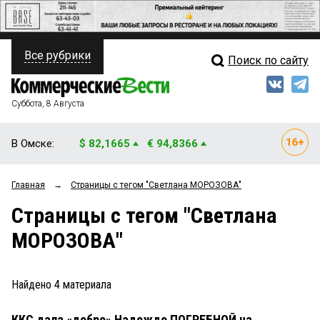
Все рубрики
Поиск по сайту
ПОЛИТИКА
Свежий выпуск
Медиа
ФИНАНСЫ
Суббота, 8 Августа
Кто есть кто
НЕДВИЖИМОСТЬ
В Омске:
$ 82,1665
€ 94,8366
Интервью
БИЗНЕС
Главная
→
Страницы c тегом "Светлана МОРОЗОВА"
Мнения
ОБЩЕСТВО
Страницы c тегом "Светлана
Рейтинги
ЗАКОН
МОРОЗОВА"
Блоги
НОВОСТИ КОМПАНИЙ
Архив
Найдено
4
материала
ПРОИСШЕСТВИЯ
ККС дала «добро» Надежде ПОГРЕБНОЙ на
СТИЛЬ ЖИЗНИ