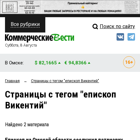
Все рубрики
Поиск по сайту
ПОЛИТИКА
Свежий выпуск
Медиа
ФИНАНСЫ
Суббота, 8 Августа
Кто есть кто
НЕДВИЖИМОСТЬ
В Омске:
$ 82,1665
€ 94,8366
Интервью
БИЗНЕС
Главная
→
Страницы c тегом "епископ Викентий"
Мнения
ОБЩЕСТВО
Страницы c тегом "епископ
Рейтинги
ЗАКОН
Викентий"
Блоги
НОВОСТИ КОМПАНИЙ
Архив
Найдено
2
материала
ПРОИСШЕСТВИЯ
Епископ из Омской области сослужил патриарху
СТИЛЬ ЖИЗНИ