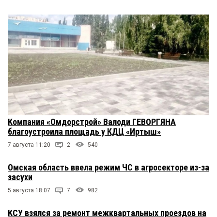
Компания «Омдорстрой» Валоди ГЕВОРГЯНА
благоустроила площадь у КДЦ «Иртыш»
7 августа 11:20
2
540
Омская область ввела режим ЧС в агросекторе из-за
засухи
5 августа 18:07
7
982
КСУ взялся за ремонт межквартальных проездов на