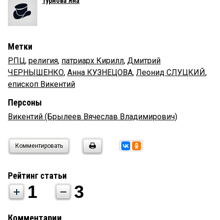
Турнова Яна
Метки
РПЦ
,
религия
,
патриарх Кирилл
,
Дмитрий
ЧЕРНЫШЕНКО
,
Анна КУЗНЕЦОВА
,
Леонид СЛУЦКИЙ
,
епископ Викентий
Персоны
Викентий (Брылеев Вячеслав Владимирович)
Комментировать
Рейтинг статьи
1
3
Комментарии