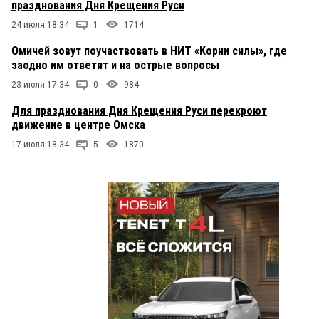
празднования Дня Крещения Руси
24 июля 18:34
1
1714
Омичей зовут поучаствовать в НИТ «Корни силы», где
заодно им ответят и на острые вопросы
23 июля 17:34
0
984
Для празднования Дня Крещения Руси перекроют
движение в центре Омска
17 июля 18:34
5
1870