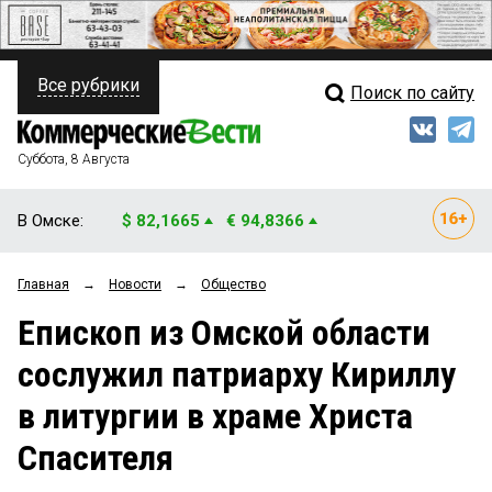
Все рубрики
Поиск по сайту
ПОЛИТИКА
Свежий выпуск
Медиа
ФИНАНСЫ
Суббота, 8 Августа
Кто есть кто
НЕДВИЖИМОСТЬ
В Омске:
$ 82,1665
€ 94,8366
Интервью
БИЗНЕС
Главная
→
Новости
→
Общество
Мнения
ОБЩЕСТВО
Епископ из Омской области
Рейтинги
ЗАКОН
сослужил патриарху Кириллу
Блоги
НОВОСТИ КОМПАНИЙ
в литургии в храме Христа
Архив
ПРОИСШЕСТВИЯ
Спасителя