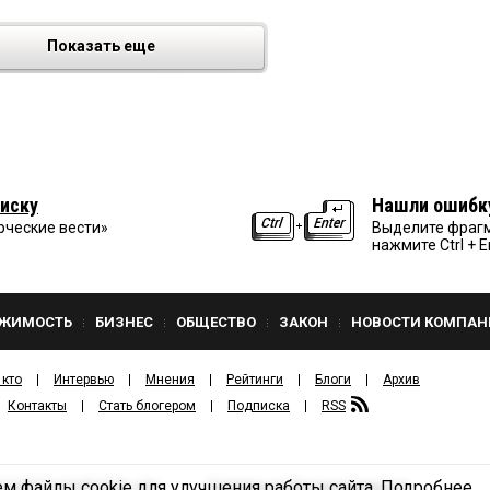
Показать еще
иску
Нашли ошибк
рческие вести»
Выделите фрагм
нажмите Ctrl + E
ЖИМОСТЬ
БИЗНЕС
ОБЩЕСТВО
ЗАКОН
НОВОСТИ КОМПАН
 кто
Интервью
Мнения
Рейтинги
Блоги
Архив
Контакты
Стать блогером
Подписка
RSS
м файлы cookie для улучшения работы сайта.
Подробнее
Политика конфиденциальности
ЗДАТЕЛЬСКИЙ ДОМ «КВ».