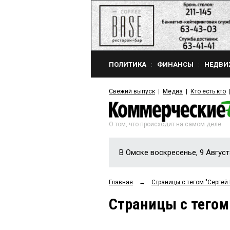
ПОЛИТИКА
ФИНАНСЫ
НЕДВИ
Свежий выпуск
Медиа
Кто есть кто
О том, что происходит на самом деле
В Омске воскресенье, 9 Август
Главная
→
Страницы c тегом "Серге
Страницы c тего