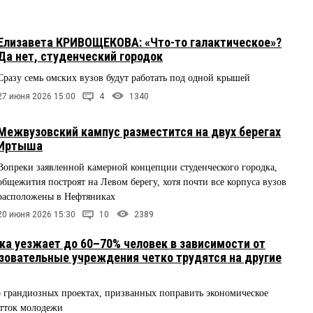
Елизавета КРИВОЩЕКОВА: «Что-то галактическое»?
Да нет, студенческий городок
Сразу семь омских вузов будут работать под одной крышей
27 июня 2026 15:00
4
1340
Межвузовский кампус разместится на двух берегах
Иртыша
Вопреки заявленной камерной концепции студенческого городка,
общежития построят на Левом берегу, хотя почти все корпуса вузов
расположены в Нефтяниках
20 июня 2026 15:30
10
2389
ска уезжает до 60–70% человек в зависимости от
зовательные учреждения четко трудятся на другие
 грандиозных проектах, призванных поправить экономическое
отток молодежи