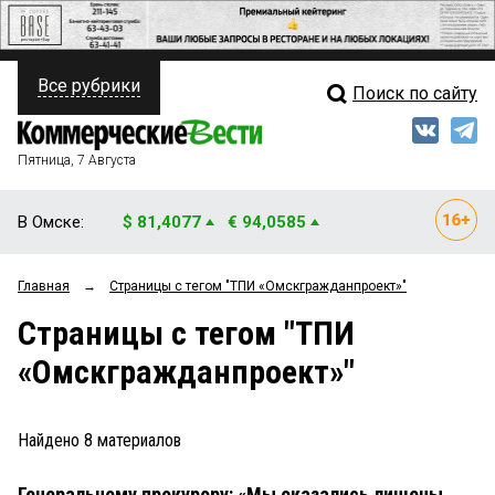
Все рубрики
Поиск по сайту
ПОЛИТИКА
Свежий выпуск
Медиа
ФИНАНСЫ
Пятница, 7 Августа
Кто есть кто
НЕДВИЖИМОСТЬ
В Омске:
$ 81,4077
€ 94,0585
Интервью
БИЗНЕС
Главная
→
Страницы c тегом "ТПИ «Омскгражданпроект»"
Мнения
ОБЩЕСТВО
Страницы c тегом "ТПИ
Рейтинги
ЗАКОН
«Омскгражданпроект»"
Блоги
НОВОСТИ КОМПАНИЙ
Архив
Найдено
8
материалов
ПРОИСШЕСТВИЯ
Генеральному прокурору: «Мы оказались лишены
СТИЛЬ ЖИЗНИ