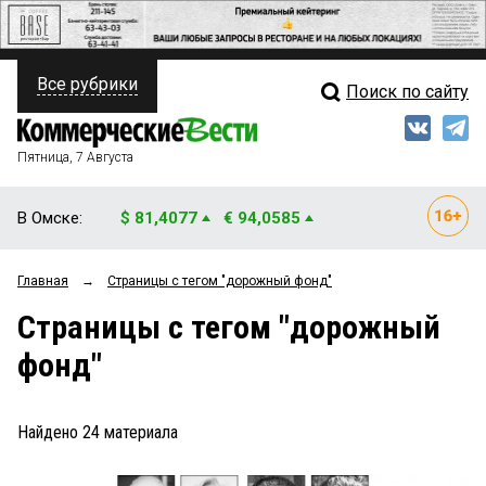
Все рубрики
Поиск по сайту
ПОЛИТИКА
Свежий выпуск
Медиа
ФИНАНСЫ
Пятница, 7 Августа
Кто есть кто
НЕДВИЖИМОСТЬ
В Омске:
$ 81,4077
€ 94,0585
Интервью
БИЗНЕС
Главная
→
Страницы c тегом "дорожный фонд"
Мнения
ОБЩЕСТВО
Страницы c тегом "дорожный
Рейтинги
ЗАКОН
фонд"
Блоги
НОВОСТИ КОМПАНИЙ
Архив
Найдено
24
материала
ПРОИСШЕСТВИЯ
СТИЛЬ ЖИЗНИ