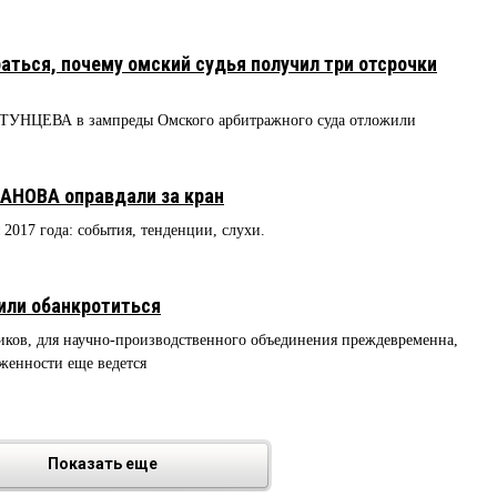
5
аться, почему омский судья получил три отсрочки
ТУНЦЕВА в зампреды Омского арбитражного суда отложили
ВАНОВА оправдали за кран
я 2017 года: события, тенденции, слухи.
или обанкротиться
иков, для научно-производственного объединения преждевременна,
женности еще ведется
Показать еще