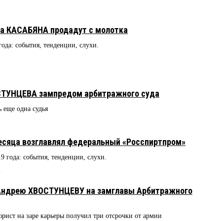
а КАСАБЯНА продадут с молотка
года: события, тенденции, слухи.
СТУНЦЕВА зампредом арбитражного суда
 еще одна судья
сяца возглавлял федеральный «Росспиртпром»
19 года: события, тенденции, слухи.
2
 Андрею ХВОСТУНЦЕВУ на замглавы Арбитражного
юрист на заре карьеры получил три отсрочки от армии