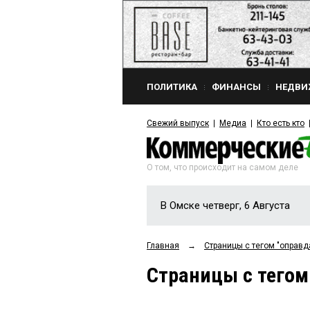
ПОЛИТИКА
ФИНАНСЫ
НЕДВИ
Свежий выпуск
Медиа
Кто есть кто
О том, что происходит на самом деле
В Омске четверг, 6 Августа
Главная
→
Страницы c тегом "оправд
Страницы c тегом