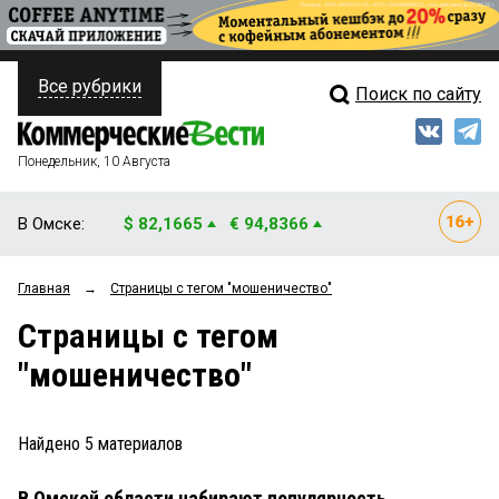
Все рубрики
Поиск по сайту
ПОЛИТИКА
Свежий выпуск
Медиа
ФИНАНСЫ
Понедельник, 10 Августа
Кто есть кто
НЕДВИЖИМОСТЬ
В Омске:
$ 82,1665
€ 94,8366
Интервью
БИЗНЕС
Главная
→
Страницы c тегом "мошеничество"
Мнения
ОБЩЕСТВО
Страницы c тегом
Рейтинги
ЗАКОН
"мошеничество"
Блоги
НОВОСТИ КОМПАНИЙ
Архив
Найдено
5
материалов
ПРОИСШЕСТВИЯ
В Омской области набирают популярность
СТИЛЬ ЖИЗНИ