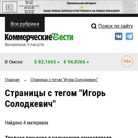
Все рубрики
Поиск по сайту
ПОЛИТИКА
Свежий выпуск
Медиа
ФИНАНСЫ
Воскресенье, 9 Августа
Кто есть кто
НЕДВИЖИМОСТЬ
В Омске:
$ 82,1665
€ 94,8366
Интервью
БИЗНЕС
Главная
→
Страницы c тегом "Игорь Солодкевич"
Мнения
ОБЩЕСТВО
Страницы c тегом "Игорь
Рейтинги
ЗАКОН
Солодкевич"
Блоги
НОВОСТИ КОМПАНИЙ
Архив
Найдено
4
материала
ПРОИСШЕСТВИЯ
Трудное решение о назначении заместителя
СТИЛЬ ЖИЗНИ