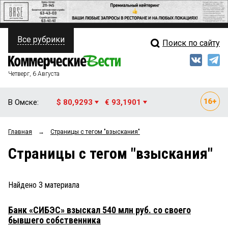
Все рубрики
Поиск по сайту
ПОЛИТИКА
Свежий выпуск
Медиа
ФИНАНСЫ
Четверг, 6 Августа
Кто есть кто
НЕДВИЖИМОСТЬ
В Омске:
$ 80,9293
€ 93,1901
Интервью
БИЗНЕС
Главная
→
Страницы c тегом "взыскания"
Мнения
ОБЩЕСТВО
Страницы c тегом "взыскания"
Рейтинги
ЗАКОН
Блоги
НОВОСТИ КОМПАНИЙ
Найдено
3
материала
Архив
ПРОИСШЕСТВИЯ
Банк «СИБЭС» взыскал 540 млн руб. со своего
бывшего собственника
СТИЛЬ ЖИЗНИ