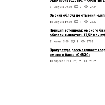
одно производство, – события 2
31 августа 09:30
0
2434
Омский облсуд не отменил «мяг
15 августа 19:30
1
2320
Принцип эстоппеля: омского биз
обязали выплатить 17,52 млн ру
21 июня 13:00
1
2708
Прокуратура рассматривает воп
омского банка «СИБЭС»
10 апреля 13:01
2
2362