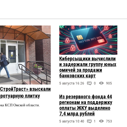
Киберсыщики вычислили
и задержали группу юных
омичей за продажи
банковских карт
5 августа 16:26
0
905
 «СтройТраст» взыскали
 тротуарную плитку
Из резервного фонда 44
регионам на поддержку
ерка КСП Омской области.
оплаты ЖКУ выделено
7,4 млрд рублей
5 августа 10:40
1
753