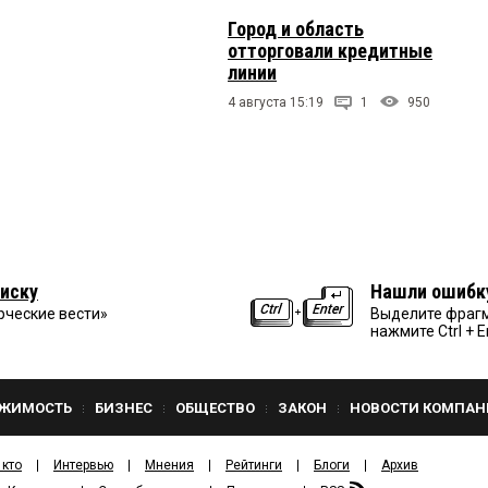
Город и область
отторговали кредитные
линии
4 августа 15:19
1
950
иску
Нашли ошибк
рческие вести»
Выделите фрагм
нажмите Ctrl + E
ЖИМОСТЬ
БИЗНЕС
ОБЩЕСТВО
ЗАКОН
НОВОСТИ КОМПАН
 кто
Интервью
Мнения
Рейтинги
Блоги
Архив