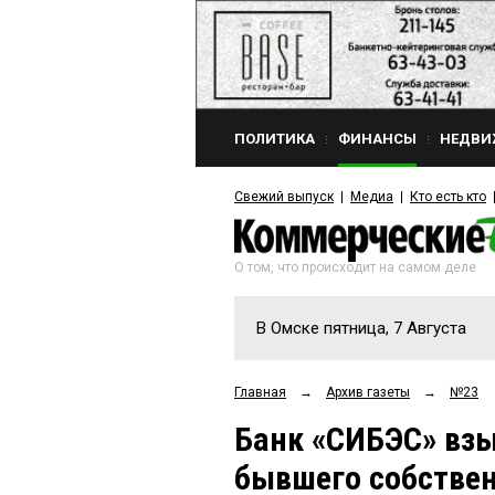
ПОЛИТИКА
ФИНАНСЫ
НЕДВИ
Свежий выпуск
Медиа
Кто есть кто
О том, что происходит на самом деле
В Омске пятница, 7 Августа
Главная
→
Архив газеты
→
№23
Банк «СИБЭС» взы
бывшего собстве