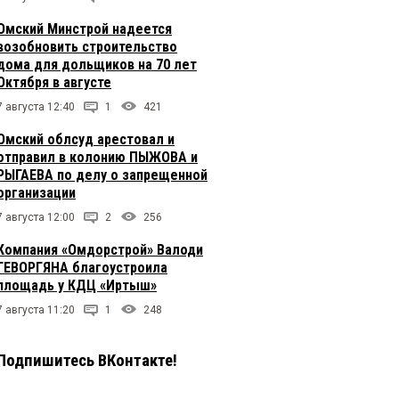
Омский Минстрой надеется
возобновить строительство
дома для дольщиков на 70 лет
Октября в августе
7 августа 12:40
1
421
Омский облсуд арестовал и
отправил в колонию ПЫЖОВА и
РЫГАЕВА по делу о запрещенной
организации
7 августа 12:00
2
256
Компания «Омдорстрой» Валоди
ГЕВОРГЯНА благоустроила
площадь у КДЦ «Иртыш»
7 августа 11:20
1
248
Подпишитесь ВКонтакте!