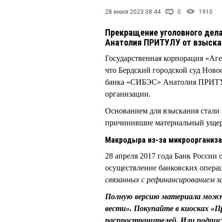
28 июня 2023 08:44
0
1910
Прекращение уголовного дела 
Анатолия ПРИТУЛУ от взыска
Государственная корпорация «Аге
что Бердский городской суд Ново
банка «СИБЭС» Анатолия ПРИТУЛ
организации.
Основанием для взыскания стали
причинившие материальный ущер
Макродыра из-за микроорганиз
28 апреля 2017 года Банк России
осуществление банковских операц
связанных с рефинансированием з
Полную версию материала можн
вести». Покупайте в киосках «П
распространителей. Или подпис