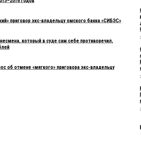
015–2016 годов
кий» приговор экс-владельцу омского банка «СИБЭС»
несмена, который в суде сам себе противоречил,
блей
рос об отмене «мягкого» приговора экс-владельцу