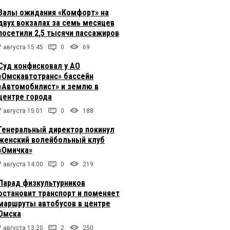
Залы ожидания «Комфорт» на
двух вокзалах за семь месяцев
посетили 2,5 тысячи пассажиров
7 августа 15:45
0
69
Суд конфисковал у АО
«Омскавтотранс» бассейн
«Автомобилист» и землю в
центре города
7 августа 15:01
0
188
Генеральный директор покинул
женский волейбольный клуб
«Омичка»
7 августа 14:00
0
219
Парад физкультурников
остановит транспорт и поменяет
маршруты автобусов в центре
Омска
7 августа 13:20
2
250