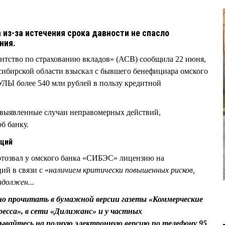
из-за истечения срока давности не спасло
ния.
нтство по страхованию вкладов» (АСВ) сообщила 22 июня,
сибирской области взыскал с бывшего бенефициара омского
Ы более 540 млн рублей в пользу кредитной
 выявленные случаи неправомерных действий,
б банку.
аций
 отозвал у омского банка «СИБЭС» лицензию на
ий в связи с «
наличием критически повышенных рисков,
адолжен...
о прочитать в бумажной версии газеты «Коммерческие
ресса», в сети «Дилижанс» и у частных
ывайтесь на полную электронную версию по телефону 95