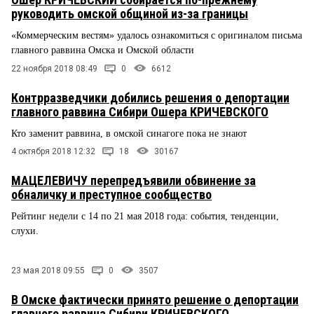
руководить омской общиной из-за границы
«Коммерческим вестям» удалось ознакомиться с оригиналом письма
главного раввина Омска и Омской области
22 ноября 2018 08:49
0
6612
Контрразведчики добились решения о депортации
главного раввина Сибири Ошера КРИЧЕВСКОГО
Кто заменит раввина, в омской синагоге пока не знают
4 октября 2018 12:32
18
30167
МАЦЕЛЕВИЧУ перепредъявили обвинение за
обналичку и преступное сообщество
Рейтинг недели с 14 по 21 мая 2018 года: события, тенденции,
слухи.
23 мая 2018 09:55
0
3507
В Омске фактически принято решение о депортации
главного раввина Сибири КРИЧЕВСКОГО