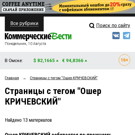
Все рубрики
Поиск по сайту
ПОЛИТИКА
Свежий выпуск
Медиа
ФИНАНСЫ
Понедельник, 10 Августа
Кто есть кто
НЕДВИЖИМОСТЬ
В Омске:
$ 82,1665
€ 94,8366
Интервью
БИЗНЕС
Главная
→
Страницы c тегом "Ошер КРИЧЕВСКИЙ"
Мнения
ОБЩЕСТВО
Страницы c тегом "Ошер
Рейтинги
ЗАКОН
КРИЧЕВСКИЙ"
Блоги
НОВОСТИ КОМПАНИЙ
Архив
Найдено
13
материалов
ПРОИСШЕСТВИЯ
Ошер КРИЧЕВСКИЙ собирается по-прежнему
СТИЛЬ ЖИЗНИ