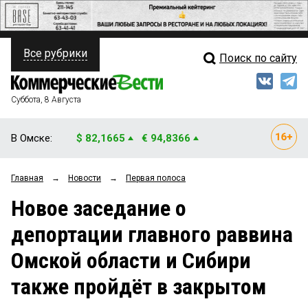
Все рубрики
Поиск по сайту
ПОЛИТИКА
Свежий выпуск
Медиа
ФИНАНСЫ
Суббота, 8 Августа
Кто есть кто
НЕДВИЖИМОСТЬ
В Омске:
$ 82,1665
€ 94,8366
Интервью
БИЗНЕС
Главная
→
Новости
→
Первая полоса
Мнения
ОБЩЕСТВО
Новое заседание о
Рейтинги
ЗАКОН
депортации главного раввина
Блоги
НОВОСТИ КОМПАНИЙ
Омской области и Сибири
Архив
ПРОИСШЕСТВИЯ
также пройдёт в закрытом
СТИЛЬ ЖИЗНИ