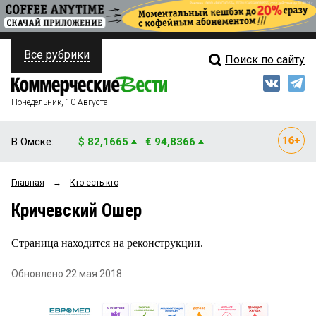
Все рубрики
Поиск по сайту
ПОЛИТИКА
Свежий выпуск
Медиа
ФИНАНСЫ
Понедельник, 10 Августа
Кто есть кто
НЕДВИЖИМОСТЬ
В Омске:
$ 82,1665
€ 94,8366
Интервью
БИЗНЕС
Главная
→
Кто есть кто
Мнения
ОБЩЕСТВО
Кричевский Ошер
Рейтинги
ЗАКОН
Страница находится на реконструкции.
Блоги
НОВОСТИ КОМПАНИЙ
Обновлено 22 мая 2018
Архив
ПРОИСШЕСТВИЯ
СТИЛЬ ЖИЗНИ