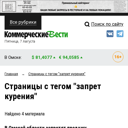
Все рубрики
Поиск по сайту
ПОЛИТИКА
Свежий выпуск
Медиа
ФИНАНСЫ
Пятница, 7 Августа
Кто есть кто
НЕДВИЖИМОСТЬ
В Омске:
$ 81,4077
€ 94,0585
Интервью
БИЗНЕС
Главная
→
Страницы c тегом "запрет курения"
Мнения
ОБЩЕСТВО
Страницы c тегом "запрет
Рейтинги
ЗАКОН
курения"
Блоги
НОВОСТИ КОМПАНИЙ
Архив
Найдено
4
материала
ПРОИСШЕСТВИЯ
В Омской области запретят продажу
СТИЛЬ ЖИЗНИ