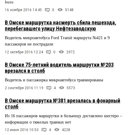
Isuzu
16 ноября 2016 14:45
0
5148
В Омске маршрутка насмерть сбила пешехода,
перебегавшего улицу Нефтезаводскую
Водитель микроавтобуса Ford Transit маршрута №421 и 9
пассажиров не пострадали
12 октября 2016 12:24
0
2972
В Омске 75-летний водитель маршрутки №203
врезался в столб
Водитель и пассажирка микроавтобуса травмированы
2 сентября 2016 11:19
4
5573
В Омске маршрутка №381 врезалась в фонарный
столб
Из 16 пассажиров маршрутки в больницу доставлено шестеро –
информации о тяжелых травмах нет
12 июня 2016 10:53
4
4228