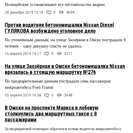
Полицейские устанавливают все обстоятельства аварии
28 декабря 2019 12:18
0
4099
Против водителя бетономешалки Nissan Diesel
ГУЛЯКОВА возбуждено уголовное дело
По уточнённым данным, на улице Заозёрная в Омске пострадали 9
человек – одну девушку спасти не удалось.
16 апреля 2019 19:17
0
3217
На улице Заозёрная в Омске бетономешалка Nissan
врезалась в стоящую маршрутку №276
По предварительным данным пострадали семь пассажиров
микроавтобуса Ford Transit
15 апреля 2019 16:58
0
3648
В Омске на проспекте Маркса в лобовую
столкнулись два маршрутных такси с 8
пассажирами
За медицинской помощью обратился только водитель микроавтобуса