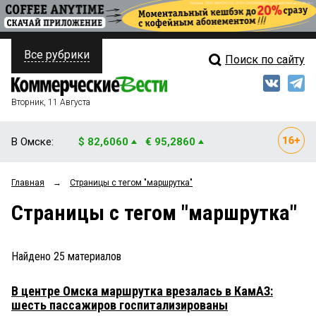
Все рубрики
Поиск по сайту
ПОЛИТИКА
Свежий выпуск
Медиа
ФИНАНСЫ
Вторник, 11 Августа
Кто есть кто
НЕДВИЖИМОСТЬ
В Омске:
$ 82,6060
€ 95,2860
Интервью
БИЗНЕС
Главная
→
Страницы c тегом "маршрутка"
Мнения
ОБЩЕСТВО
Страницы c тегом "маршрутка"
Рейтинги
ЗАКОН
Блоги
НОВОСТИ КОМПАНИЙ
Найдено
25
материалов
Архив
ПРОИСШЕСТВИЯ
В центре Омска маршрутка врезалась в КамАЗ:
шесть пассажиров госпитализированы
СТИЛЬ ЖИЗНИ