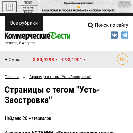
Все рубрики
Поиск по сайту
ПОЛИТИКА
Свежий выпуск
Медиа
ФИНАНСЫ
Четверг, 6 Августа
Кто есть кто
НЕДВИЖИМОСТЬ
В Омске:
$ 80,9293
€ 93,1901
Интервью
БИЗНЕС
Главная
→
Страницы c тегом "Усть-Заостровка"
Мнения
ОБЩЕСТВО
Страницы c тегом "Усть-
Рейтинги
ЗАКОН
Заостровка"
Блоги
НОВОСТИ КОМПАНИЙ
Архив
Найдено
20
материалов
ПРОИСШЕСТВИЯ
Александр АСТАНИН: «Если нет сговора между
СТИЛЬ ЖИЗНИ