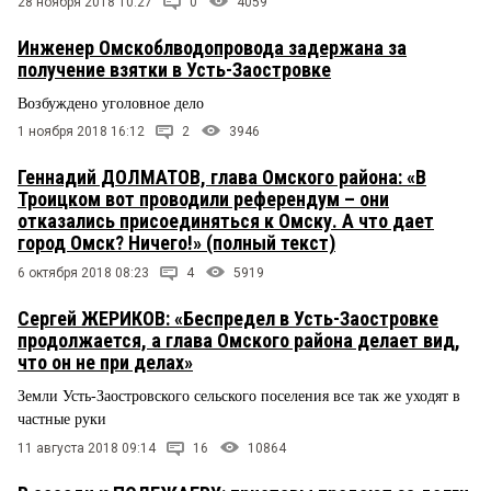
28 ноября 2018 10:27
0
4059
Инженер Омскоблводопровода задержана за
получение взятки в Усть-Заостровке
Возбуждено уголовное дело
1 ноября 2018 16:12
2
3946
Геннадий ДОЛМАТОВ, глава Омского района: «В
Троицком вот проводили референдум – они
отказались присоединяться к Омску. А что дает
город Омск? Ничего!» (полный текст)
6 октября 2018 08:23
4
5919
Сергей ЖЕРИКОВ: «Беспредел в Усть-Заостровке
продолжается, а глава Омского района делает вид,
что он не при делах»
Земли Усть-Заостровского сельского поселения все так же уходят в
частные руки
11 августа 2018 09:14
16
10864