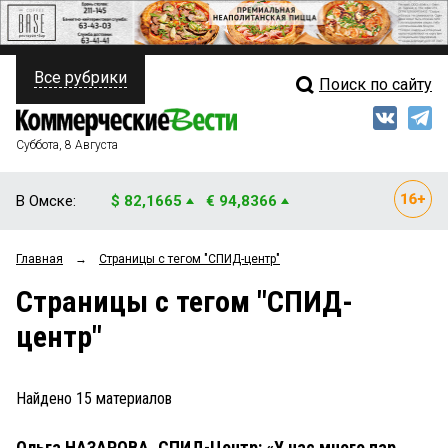
Все рубрики
Поиск по сайту
ПОЛИТИКА
Свежий выпуск
Медиа
ФИНАНСЫ
Суббота, 8 Августа
Кто есть кто
НЕДВИЖИМОСТЬ
В Омске:
$ 82,1665
€ 94,8366
Интервью
БИЗНЕС
Главная
→
Страницы c тегом "СПИД-центр"
Мнения
ОБЩЕСТВО
Страницы c тегом "СПИД-
Рейтинги
ЗАКОН
центр"
Блоги
НОВОСТИ КОМПАНИЙ
Архив
Найдено
15
материалов
ПРОИСШЕСТВИЯ
Ольга НАЗАРОВА, СПИД-Центр: «У нас много пар,
СТИЛЬ ЖИЗНИ