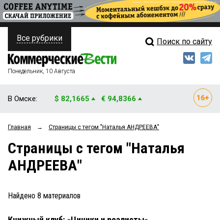
Все рубрики
Поиск по сайту
ПОЛИТИКА
Свежий выпуск
Медиа
ФИНАНСЫ
Понедельник, 10 Августа
Кто есть кто
НЕДВИЖИМОСТЬ
В Омске:
$ 82,1665
€ 94,8366
Интервью
БИЗНЕС
Главная
→
Страницы c тегом "Наталья АНДРЕЕВА"
Мнения
ОБЩЕСТВО
Страницы c тегом "Наталья
Рейтинги
ЗАКОН
АНДРЕЕВА"
Блоги
НОВОСТИ КОМПАНИЙ
Архив
Найдено
8
материалов
ПРОИСШЕСТВИЯ
Книжный клуб: «Циники и реалисты»
СТИЛЬ ЖИЗНИ