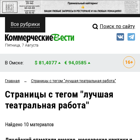
Все рубрики
Поиск по сайту
ПОЛИТИКА
Свежий выпуск
Медиа
ФИНАНСЫ
Пятница, 7 Августа
Кто есть кто
НЕДВИЖИМОСТЬ
В Омске:
$ 81,4077
€ 94,0585
Интервью
БИЗНЕС
Главная
→
Страницы c тегом "лучшая театральная работа"
Мнения
ОБЩЕСТВО
Страницы c тегом "лучшая
Рейтинги
ЗАКОН
театральная работа"
Блоги
НОВОСТИ КОМПАНИЙ
Архив
Найдено
10
материалов
ПРОИСШЕСТВИЯ
Лицейский отметили омские, московские критики и
СТИЛЬ ЖИЗНИ