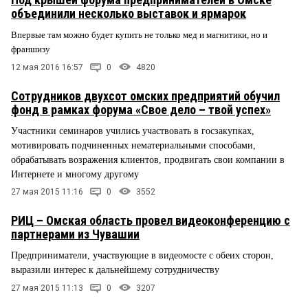
объединили несколько выставок и ярмарок
Впервые там можно будет купить не только мед и магнитики, но и
франшизу
12 мая 2016 16:57
0
4820
Сотрудников двухсот омских предприятий обучил
фонд в рамках форума «Свое дело – твой успех»
Участники семинаров учились участвовать в госзакупках,
мотивировать подчиненных нематериальными способами,
обрабатывать возражения клиентов, продвигать свои компании в
Интернете и многому другому
27 мая 2015 11:16
0
3552
РИЦ – Омская область провел видеоконференцию с
партнерами из Чувашии
Предприниматели, участвующие в видеомосте с обеих сторон,
выразили интерес к дальнейшему сотрудничеству
27 мая 2015 11:13
0
3207