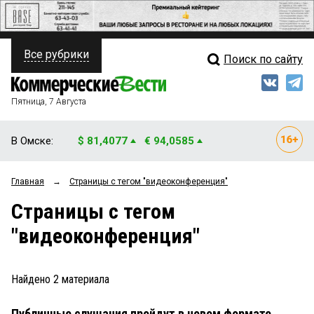
Все рубрики
Поиск по сайту
ПОЛИТИКА
Свежий выпуск
Медиа
ФИНАНСЫ
Пятница, 7 Августа
Кто есть кто
НЕДВИЖИМОСТЬ
В Омске:
$ 81,4077
€ 94,0585
Интервью
БИЗНЕС
Главная
→
Страницы c тегом "видеоконференция"
Мнения
ОБЩЕСТВО
Страницы c тегом
Рейтинги
ЗАКОН
"видеоконференция"
Блоги
НОВОСТИ КОМПАНИЙ
Архив
Найдено
2
материала
ПРОИСШЕСТВИЯ
Публичные слушания пройдут в новом формате
СТИЛЬ ЖИЗНИ